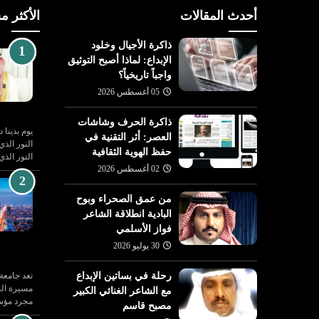
أحدث المقالات
الأكثر م
ذاكرة الأجيال وخلود
الإبداع: لماذا أصبح التوثيق
واجباً تاريخياً؟
05 أغسطس 2026
ذاكرة الحرف وشاشات
أخبار متنوعة
يوم بدينا 
العصر: أثر التقنية في
النور الذ
07 يوليو 2026
حفظ الهوية الثقافية
النور الذي
تعليم - نهى مكرمي
مختار بركات.. نقاء المعدن الذي
02 أغسطس 2026
عام تعليم جازان
لم يغيره الاعتزال
من عمق الصحراء وبوح
البادية انطلاقة الشاعر
فواز الأسلمي
30 يوليو 2026
رحلة في بساتين الإبداع
تعد جامعة
مسيرة الن
مع الشاعر الغنائي الكبير
مجرد مؤس
مصبح قاسم