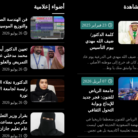
شاهدة
أضواء إعلامية
فن الهندسة الصو
23 فبراير 2025
والتوزيع الموسي
26 يوليو 2026
كلمة الدكتور/
ضيف الله مهدي
بيوم التأسيس
أخبار متنوعة
تعيين الدكتور أي
أخبار متنوعة
محمد مدخلي عميد
د. ضيف الله مهدي في الدرعية يوم عاد
26 يوليو 2026
التمريض والعلو
ي كان قد خرج إلى موطنه الأصلي ..
تعيين الدكتور أيمن بن مح
26 يوليو 2026
 بدأ وانبثق منك يا وط…
26 يوليو 2026
فن الهندسة الصوتية والتوزيع
مدخلي عميداً لكلية التمر
الموسيقي
والعلوم الصحية
07 أبريل 2026
الدكتورة نجلاء ا
رئيسة لجامعة ال
جامعة الرياض
نورة
للفنون: فجر جديد
26 يوليو 2026
للإبداع وبوابة
التحول الثقافي
بقرار وزير التعل
 الرياض للفنون منعطفا تاريخيا في
مكرمي مساعدة 
هضة السعودية الحديثة فهي ليست
عام تعليم جازان
سة تعليمية أكاديمية بل هي تجس…
21 يوليو 2026