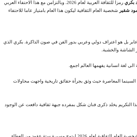
 بكري
رمزا للثقافة العربية لعام 2026. وبالتزامن مع هذا الاحتفاء العربي
ود شقير
شخصية العام الثقافية ليكون هذا العام بامتياز عاما للاحتفاء
 محمد بكري (1953-2026) مجرد تكريم عابر بل هو اعتراف دولي وعربي بدور الفن في صون الذاكرة. بكري الذي
 الشاشة والخشبة.
لى لغة انسانية يفهمها العالم اجمع.
 السينما المعاصرة حيث وثق بجرأة حقائق تاريخية واجهت محاولات
ذا التكريم يخلد ذكرى فنان شكل بمفرده جبهة ثقافية دافعت عن الوجود
شخصية العام الثقافية لعام 2026 ليتوج مسيرة ستة عقود من العطاء.