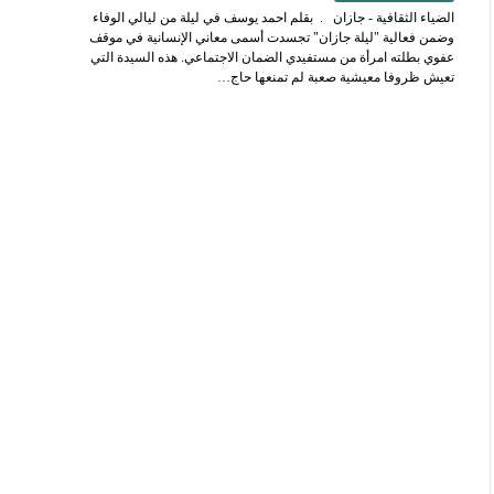
الضياء الثقافية - جازان . بقلم احمد يوسف في ليلة من ليالي الوفاء
وضمن فعالية "ليلة جازان" تجسدت أسمى معاني الإنسانية في موقف
عفوي بطلته امرأة من مستفيدي الضمان الاجتماعي. هذه السيدة التي
تعيش ظروفا معيشية صعبة لم تمنعها حاج…