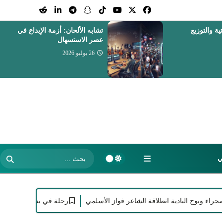
ان: أزمة الإبداع في
الدكتورة نجلاء التويجري رئيسة
سهال
لجامعة الأميرة نورة
26 يوليو 2026
ي
ح البادية انطلاقة الشاعر فواز الأسلمي
رحلة في بساتين الإبداع مع الشا