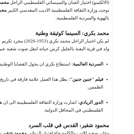
(الالكسو) اختيار الفنان والسينمائي الفلسطيني الراحل
محمد
توجت وزارة الثقافة الفلسطينية الاديب المقدسي الكبير
محم
بالهوية والسردية الفلسطينية.
محمد بكري: السينما كوثيقة وطنية
لم يكن اختيار الراحل
ولد في قرية البعنة بالجليل كرس حياته لنقل صوت شعبه عبر
السردية العالمية:
استطاع بكري ان يحول القضايا الوطنية ا
فيلم "جنين جنين":
يظل هذا العمل علامة فارقة في تاريخ
الطمس.
الدور الريادي:
اشارت وزارة الثقافة الفلسطينية الى ان ه
الفلسطيني في المحافل الدولية.
محمود شقير: القدس في قلب السرد
وعلى صعيد الادب والكلمة جاء اختيار الروائي
محمود شقير