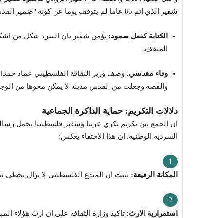
شقير الذي اتم 85 عاما لم يتوقف يوما عن كونة "ضمير القدس" الثقافي.
الكتابة كفعل صمود:
يؤمن شقير بان السرد شكل من اشكال 
المثقف.
وفاء مقدسي:
وصف وزير الثقافة الفلسطيني عماد حمدان
والقصة وجعلت من القدس مدينة لا يمكن محوها من الوجد
دلالات التكريم: حماية الذاكرة الجماعية
ان الجمع بين تكريم بكري عربيا وشقير فلسطينيا يحمل رسال
السردية الوطنية. ان هذا الاحتفاء يعكس:
المكانة الرفيعة:
يثبت ان المبدع الفلسطيني لا يزال يحظى بتق
استمرارية الارث:
تاكيد وزارة الثقافة على ان ارث هؤلاء الم