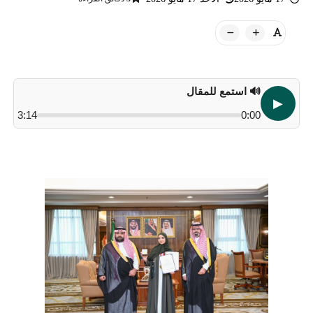
🔊 استمع للمقال
▶
3:14
0:00