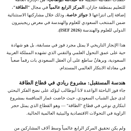
للتعليم بمنطقة جازان،
المركز الرابع عالمياً
في مجال
"الطاقة"
،
إضافة إلى انتزاعها
3 جوائز خاصة
، وذلك خلال مشاركتها الاستثنائية
ضمن المنتخب السعودي للعلوم والهندسة في معرض ريجينيرون
الدولي للعلوم والهندسة
(ISEF 2026)
.
هذا الإنجاز التاريخي لا يمثل مجرد فوز في مسابقة، بل هو شهادة
حية على عمق التحول العلمي والتقني الذي تشهده المملكة العربية
السعودية، وبرهانٌ ساطع على أن العقل السعودي بات رقماً صعباً
في معادلة الابتكار العالمي المستدام.
هندسة المستقبل: مشروع ريادي في قطاع الطاقة
جاء فوز الباحثة الواعدة لانا أبوطالب ليؤكد على نضج الفكر البحثي
لدى جيل الشباب السعودي، حيث خاضت غمار المنافسة بمشروع
ابتكاري نوعي في قطاع "الطاقة" — وهو القطاع الذي يمثل حجر
الزاوية في التحولات الاقتصادية والبيئية العالمية الحالية.
ولم يكن تحقيق المركز الرابع عالمياً وسط آلاف المشاركين من