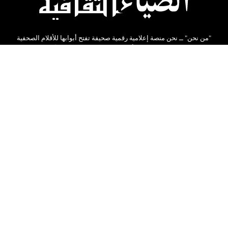
"من نحن" ــ نحن منصة إعلامية رقمية صحيفة تفتح أبوابها للأقلام الصحفية
والكتابية من كل مكان. نؤمن بأن كل فرد لديه قصة تستحق أن تروى ومقال
يستحق أن يُسمع. لذلك، لا تعتمد صحيفتنا على فريق تحرير تقليدي فقط بل
نحن مجتمع من القراء والكتاب المثقفين نحرص على تقديم كل ماهو جديد
ومفيد .
شارك المقالات على مواقع التواصل
اتصل بنا
سياسة الخصوصية
اتفاقية الاستخدام
الأرشيف
جميع الحقوق محفوظة©
2026
الضياء الثقافية