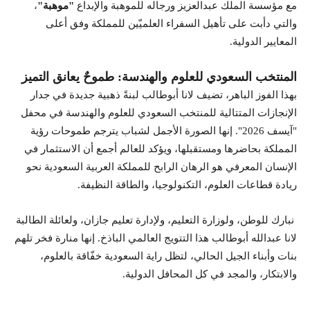
مع مؤسسة الملك عبدالعزيز ورجاله للموهبة والإبداع
"موهبة"
،
والتي دأبت على تأهيل السفراء العلميّين للمملكة وفق أعلى
المعايير الدولية.
المنتخب السعودي للعلوم والهندسة: طموحٌ يعانق التميز
بهذا الفوز الباهر، تضيف لانا أبوطالب لبنةً ذهبية جديدة في جدار
الإنجازات المتتالية للمنتخب السعودي للعلوم والهندسة في محفل
"آيسف 2026". إنها الصورة الأجمل لشباب يترجم طموحات رؤية
المملكة بحاضرها ومستقبلها، ويؤكد للعالم أجمع أن الاستثمار في
الإنسان المعرفي هو الرهان الرابح للمملكة العربية السعودية نحو
ريادة قطاعات العلوم، التكنولوجيا، والطاقة النظيفة.
نبارك للوطن، ولوزارة التعليم، ولإدارة تعليم جازان، ولعائلة الطالبة
لانا عبدالله أبوطالب هذا التتويج العالمي الباذخ. إنها منارة فخر تلهم
بنات وأبناء الجيل الحالي، لتظل راية السعودية خفّاقة بالعلوم،
والابتكار، والمجد في كل المحافل الدولية.