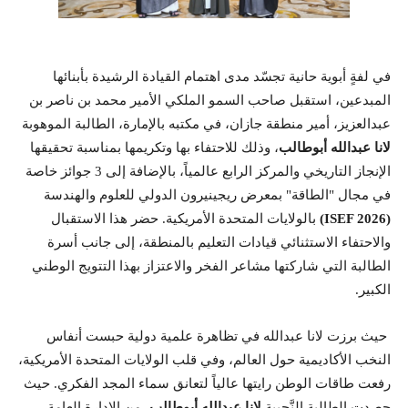
في لفةٍ أبوية حانية تجسّد مدى اهتمام القيادة الرشيدة بأبنائها
المبدعين، استقبل صاحب السمو الملكي الأمير محمد بن ناصر بن
عبدالعزيز، أمير منطقة جازان، في مكتبه بالإمارة، الطالبة الموهوبة
لانا عبدالله أبوطالب
، وذلك للاحتفاء بها وتكريمها بمناسبة تحقيقها
الإنجاز التاريخي والمركز الرابع عالمياً، بالإضافة إلى 3 جوائز خاصة
في مجال "الطاقة" بمعرض ريجينيرون الدولي للعلوم والهندسة
(ISEF 2026)
بالولايات المتحدة الأمريكية.
حضر هذا الاستقبال
والاحتفاء الاستثنائي قيادات التعليم بالمنطقة، إلى جانب أسرة
الطالبة التي شاركتها مشاعر الفخر والاعتزاز بهذا التتويج الوطني
الكبير.
حيث برزت لانا عبدالله في تظاهرة علمية دولية حبست أنفاس
النخب الأكاديمية حول العالم، وفي قلب الولايات المتحدة الأمريكية،
رفعت طاقات الوطن رايتها عالياً لتعانق سماء المجد الفكري. حيث
حصدت الطالبة النَّجيبة
لانا عبدالله أبوطالب
، من الإدارة العامة