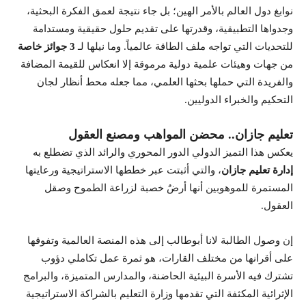
نوابغ دول العالم بالأمر الهين؛ بل جاء نتيجة لعمق الفكرة البحثية،
وجدواها التطبيقية، وقدرتها على تقديم حلول حقيقية ومستدامة
للتحديات التي تواجه ملف الطاقة عالمياً. وما نيلها لـ
3 جوائز خاصة
من جهات وهيئات علمية دولية مرموقة إلا انعكاس للقيمة المضافة
والفريدة التي حملها بحثها العلمي، مما جعله محط أنظار لجان
التحكيم والخبراء الدوليين.
تعليم جازان.. محضن المواهب ومصنع العقول
يعكس هذا التميز الدولي الدور المحوري والرائد الذي تضطلع به
إدارة تعليم جازان
، والتي أثبتت عبر خططها الاستراتيجية ورعايتها
المستمرة للموهوبين أنها أرضٌ خصبة لزراعة الطموح وصقل
العقول.
إن وصول الطالبة لانا أبوطالب إلى هذه المنصة العالمية وتفوقها
على أقرانها من مختلف القارات، هو ثمرة عمل تكاملي دؤوب
تشترك فيه الأسرة البيئية الحاضنة، والمدارس المتميزة، والبرامج
الإثرائية المكثفة التي تقدمها وزارة التعليم بالشراكة الاستراتيجية