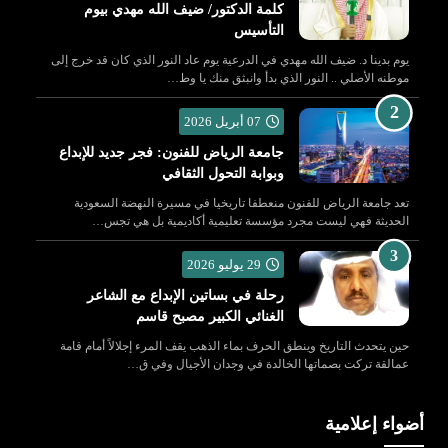
كلمة الدكتور/ ضيف الله مهدي بيوم
التأسيس
يوم بدينا د. ضيف الله مهدي في الدرعية يوم عاد النور الذي كان قد خرج إلى
موطنه الأصلي .. النور الذي بدأ وانبثق منك يا وط…
07 أبريل 2026
جامعة الرياض للفنون: فجر جديد للإبداع
وبوابة التحول الثقافي
تعد جامعة الرياض للفنون منعطفا تاريخيا في مسيرة النهضة السعودية
الحديثة فهي ليست مجرد مؤسسة تعليمية أكاديمية بل هي تجس…
29 يوليو 2026
رحلة في بساتين الإبداع مع الشاعر
الغنائي الكبير مصبح قاسم
حين يتحدث التاريخ وينطق الحرف بماء الذهب يقف المرء إجلالاً أمام قامة
عمالقة تركت بصماتها الخالدة في وجدان الأجيال وفي ق…
أضواء إعلامية