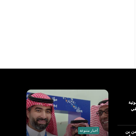
تية
قي
من بن