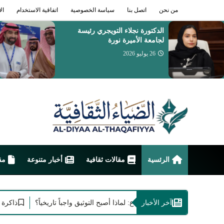
من نحن
اتصل بنا
سياسة الخصوصية
اتفاقية الاستخدام
ال
تعيين الدكتور أيمن بن محمد
مدخلي عميداً لكلية التمريض
والعلوم الصحية
26 يوليو 2026
الرئسية
مقالات ثقافية
أخبار متنوعة
مق
آخر الأخبار
كرة الأجيال وخلود الإبداع: لماذا أصبح التوثيق واجباً تاريخياً؟
ذاكرة الحرف و