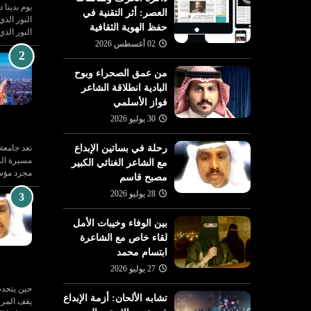
أخبار متنوعة
يوم بدينا 
العصر: أثر التقنية في
النور الذ
07 يوليو 2026
حفظ الهوية الثقافية
النور الذي
تعليم - نهى مكرمي
مختار بركات.. نقاء المعدن الذي
02 أغسطس 2026
عام تعليم جازان
لم يغيره الاعتزال
من عمق الصحراء وبوح
البادية انطلاقة الشاعر
فواز الأسلمي
30 يوليو 2026
رحلة في بساتين الإبداع
تعد جامعة
مسيرة الن
مع الشاعر الغنائي الكبير
مجرد مؤس
مصبح قاسم
28 يوليو 2026
بين الوفاء وخيبات الأمل
لقاء خاص مع الشاعرة
ابتسام محمد
27 يوليو 2026
حين يتحدث
تشابه الألحان: أزمة الإبداع
يقف المرء 