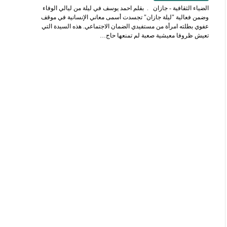
الضياء الثقافية - جازان . بقلم احمد يوسف في ليلة من ليالي الوفاء
وضمن فعالية "ليلة جازان" تجسدت أسمى معاني الإنسانية في موقف
عفوي بطلته امرأة من مستفيدي الضمان الاجتماعي. هذه السيدة التي
تعيش ظروفا معيشية صعبة لم تمنعها حاج…