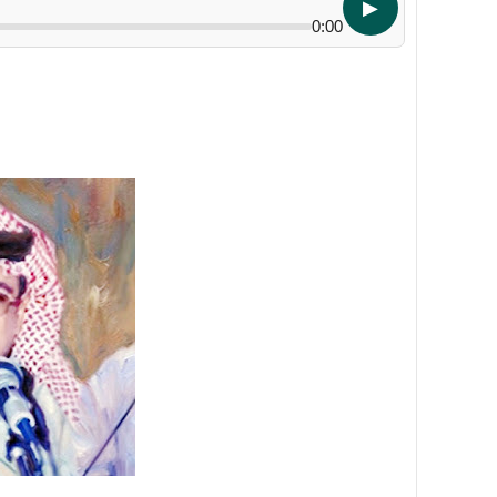
▶
0:00