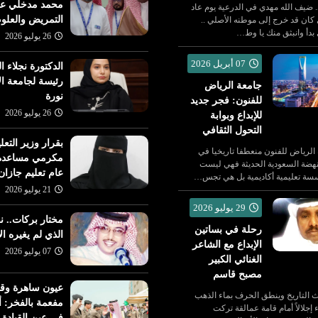
أخبار متنوعة
محمد مدخلي عميد
د. ضيف الله مهدي في الدرعية يوم عاد
26 يوليو 2026
التمريض والعلو
ي كان قد خرج إلى موطنه الأصلي ..
تعيين الدكتور أيمن بن مح
26 يوليو 2026
 بدأ وانبثق منك يا وط…
26 يوليو 2026
فن الهندسة الصوتية والتوزيع
مدخلي عميداً لكلية التمر
الموسيقي
والعلوم الصحية
07 أبريل 2026
الدكتورة نجلاء ا
رئيسة لجامعة ال
جامعة الرياض
نورة
للفنون: فجر جديد
26 يوليو 2026
للإبداع وبوابة
التحول الثقافي
بقرار وزير التعل
 الرياض للفنون منعطفا تاريخيا في
مكرمي مساعدة 
هضة السعودية الحديثة فهي ليست
عام تعليم جازان
سة تعليمية أكاديمية بل هي تجس…
21 يوليو 2026
29 يوليو 2026
مختار بركات.. ن
رحلة في بساتين
الذي لم يغيره ال
الإبداع مع الشاعر
07 يوليو 2026
الغنائي الكبير
مصبح قاسم
عيون ساهرة وق
 التاريخ وينطق الحرف بماء الذهب
مفعمة بالفخر: 
إجلالاً أمام قامة عمالقة تركت
في عين القيادة 