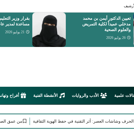
أرشيف
بقرار وزير التعليم - نهى مكرمي
أون ومهجتي عند
مساعدة لمدير عام تعليم جازان
21 يوليو 2026
21 يوليو 2026
الات علمية
الأدب والروايات
الأنشطة الفنية
أفراح وتهان
شاشات العصر: أثر التقنية في حفظ الهوية الثقافية
من عمق الصحراء وبوح