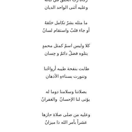
وعليه أثنى الواحد الديان
ما مثله بشرٌ تكامل خلقهُ
أو جاء قلبٌ واستقام لسانُ
كلا وليس اسمٌ كمثل محمدٍ
يتلوه فضلٌ دائمٌ و حِسان
طابت بنفحة طيبه أرواحُنا
وتنورت بسناءهِ الأذهان
بصلاتنا وسلامنا دوما له
يؤتى لنا الإحسانُ والغفرانُ
وعليه من صلى صلاة حازها
عشراً بأمر الله ذا ميزانُ