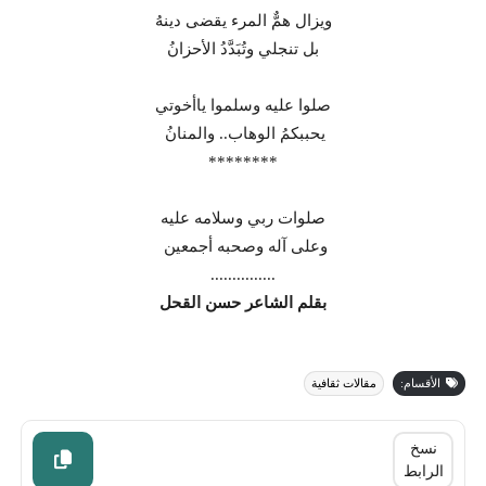
ويزال همٌّ المرء يقضى دينهُ
بل تنجلي وتُبَدَّدُ الأحزانُ
صلوا عليه وسلموا ياأخوتي
يحببكمُ الوهاب.. والمنانُ
********
صلوات ربي وسلامه عليه
وعلى آله وصحبه أجمعين
...............
بقلم الشاعر حسن القحل
الأقسام:
مقالات ثقافية
نسخ
الرابط