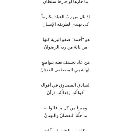
ما حازها أو جازها سلطان
إذ نال من ربّ العباد مكارماً
كي يهتدي لطريقه الإنسان
هو "أحمد" صفو البرية كلها
من نالهُ من ربه الرضوانُ
من عاد يخسف نعله بتواضعٍ
الهاشمي المصطفى العدنانُ
الصادق المصدوق في أقواله
أقوالُهُ.. وفِعالُهُ.. قرآنُ
ومبرءٌ من كل ما قالوا بهِ
ما حلَّهُ النقصانُ والبهتانُ
زكاه رب الخلق في آياتهٓ