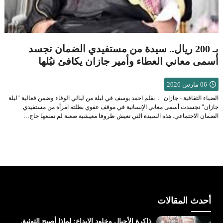
بـ 200 ريال.. سيدة من مستفيدي الضمان تجسد
أسمى معاني العطاء وأمير جازان يكافئ نبُلها
06 مارس 2026
الضياء الثقافية - جازان . بقلم احمد يوسف في ليلة من ليالي الوفاء وضمن فعالية "ليلة
جازان" تجسدت أسمى معاني الإنسانية في موقف عفوي بطلته امرأة من مستفيدي
الضمان الاجتماعي. هذه السيدة التي تعيش ظروفا معيشية صعبة لم تمنعها حاج…
أحدث المقالات
ذاكرة الأجيال وخلود الإبداع: لماذا أصبح التوثيق