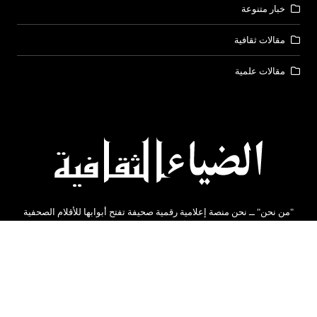
خبار متنوعة
مقالات ثقافية
مقالات علمية
"من نحن" ــ نحن منصة إعلامية رقمية صحيفة تفتح أبوابها للأقلام الصحفية
والكتابية من كل مكان. نؤمن بأن كل فرد لديه قصة تستحق أن تروى ومقال
يستحق أن يُسمع. لذلك، لا تعتمد صحيفتنا على فريق تحرير تقليدي فقط بل
نحن مجتمع من القراء والكتاب المثقفين نحرص على تقديم كل ماهو جديد
ومفيد .
شارك المقالات على مواقع التواصل