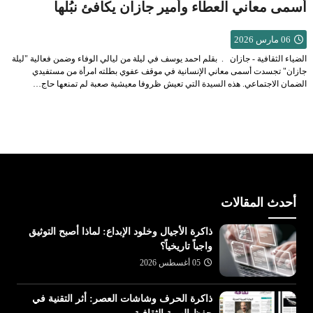
أسمى معاني العطاء وأمير جازان يكافئ نبُلها
06 مارس 2026
الضياء الثقافية - جازان . بقلم احمد يوسف في ليلة من ليالي الوفاء وضمن فعالية "ليلة
جازان" تجسدت أسمى معاني الإنسانية في موقف عفوي بطلته امرأة من مستفيدي
الضمان الاجتماعي. هذه السيدة التي تعيش ظروفا معيشية صعبة لم تمنعها حاج…
أحدث المقالات
ذاكرة الأجيال وخلود الإبداع: لماذا أصبح التوثيق
واجباً تاريخياً؟
05 أغسطس 2026
ذاكرة الحرف وشاشات العصر: أثر التقنية في