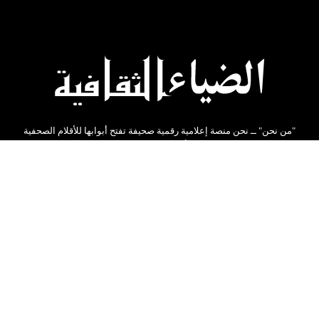
"من نحن" ــ نحن منصة إعلامية رقمية صحيفة تفتح أبوابها للأقلام الصحفية
والكتابية من كل مكان. نؤمن بأن كل فرد لديه قصة تستحق أن تروى ومقال
يستحق أن يُسمع. لذلك، لا تعتمد صحيفتنا على فريق تحرير تقليدي فقط بل
نحن مجتمع من القراء والكتاب المثقفين نحرص على تقديم كل ماهو جديد
ومفيد .
شارك المقالات على مواقع التواصل