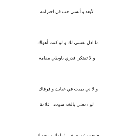
لأبعد و أنسى حب قل احترامه
ما اذل نفسي لك و لو كنت أهواك
و لا تفتكر قدري باوطي مقامة
و لا ني بميت في غيابك و فرقاك
لو دمعتي بالخد سوت. علامة
ضيعت عمري في غرامك و رجواك