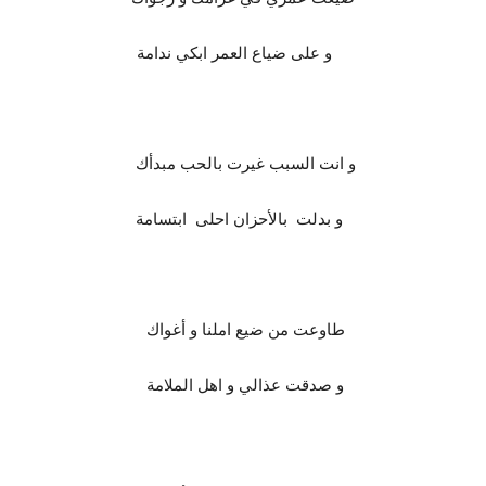
و على ضياع العمر ابكي ندامة
و انت السبب غيرت بالحب مبدأك
و بدلت بالأحزان احلى ابتسامة
طاوعت من ضيع املنا و أغواك
و صدقت عذالي و اهل الملامة