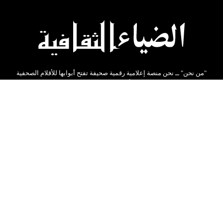
"من نحن" ــ نحن منصة إعلامية رقمية صحيفة تفتح أبوابها للأقلام الصحفية
والكتابية من كل مكان. نؤمن بأن كل فرد لديه قصة تستحق أن تروى ومقال
يستحق أن يُسمع. لذلك، لا تعتمد صحيفتنا على فريق تحرير تقليدي فقط بل
نحن مجتمع من القراء والكتاب المثقفين نحرص على تقديم كل ماهو جديد
ومفيد .
شارك المقالات على مواقع التواصل