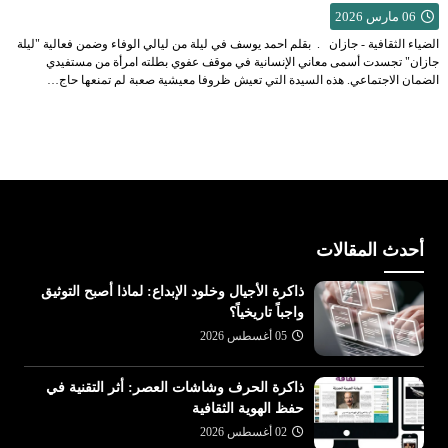
06 مارس 2026
الضياء الثقافية - جازان . بقلم احمد يوسف في ليلة من ليالي الوفاء وضمن فعالية "ليلة
جازان" تجسدت أسمى معاني الإنسانية في موقف عفوي بطلته امرأة من مستفيدي
الضمان الاجتماعي. هذه السيدة التي تعيش ظروفا معيشية صعبة لم تمنعها حاج…
أحدث المقالات
ذاكرة الأجيال وخلود الإبداع: لماذا أصبح التوثيق
واجباً تاريخياً؟
05 أغسطس 2026
ذاكرة الحرف وشاشات العصر: أثر التقنية في
حفظ الهوية الثقافية
02 أغسطس 2026