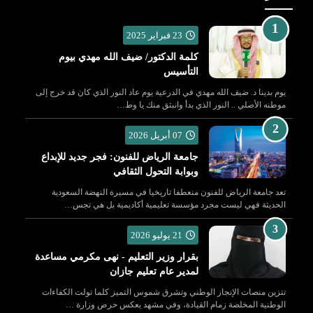
23 فبراير 2025
كلمة الدكتور/ ضيف الله مهدي بيوم
التأسيس
يوم بدينا د. ضيف الله مهدي في الدرعية يوم عاد النور الذي كان قد خرج إلى
موطنه الأصلي .. النور الذي بدأ وانبثق منك يا وط…
07 أبريل 2026
جامعة الرياض للفنون: فجر جديد للإبداع
وبوابة التحول الثقافي
تعد جامعة الرياض للفنون منعطفا تاريخيا في مسيرة النهضة السعودية
الحديثة فهي ليست مجرد مؤسسة تعليمية أكاديمية بل هي تجس…
21 يوليو 2026
بقرار وزير التعليم - نهى مكرمي مساعدة
لمدير عام تعليم جازان
تتزين منصات الإنجاز الوطني وتشرق شموس التميز كلما تولت الكفاءات
الوطنية المخلصة زمام القيادة، وفي مشهد يعكس حرص وزارة …