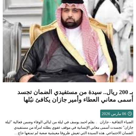
بـ 200 ريال.. سيدة من مستفيدي الضمان تجسد
أسمى معاني العطاء وأمير جازان يكافئ نبُلها
06 مارس 2026
الضياء الثقافية - جازان . بقلم احمد يوسف في ليلة من ليالي الوفاء وضمن فعالية "ليلة
جازان" تجسدت أسمى معاني الإنسانية في موقف عفوي بطلته امرأة من مستفيدي
الضمان الاجتماعي. هذه السيدة التي تعيش ظروفا معيشية صعبة لم تمنعها حاج…