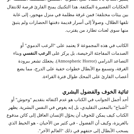
الحكايات القصيرة المكثفة. هذا التكنيك يمنح القارئ فرصة للانتقال
بين بيئات مختلفة؛ فمن غرفة مظلمة في منزل مهجور، إلى غابة
تلفها الظلال، وصولاً إلى أسرار قديمة دفنتها الحضارات ولم يتبقَ
منها سوى لعنات تطارد من يقترب.
الكاتب في هذه المجموعة لا يعتمد على "الرعب الدموي" أو
الصدمات المفاجئة الرخيصة، بل يركز على
الرعب النفسي
وبناء
التصاعد الدرامي (Atmospheric Horror). يجعلك تشعر ببرودة
الغرفة، وتسمع مع الأبطال خطوات خفية على الدرج، مما يضع
أعصاب القارئ على المحك طوال فترة القراءة.
ثنائية الخوف والفضول البشري
أحد أجمل الجوانب في الكتاب هو عدم اكتفائه بتقديم "وحوش" أو
"أشباح" بالمعنى التقليدي، بل إنه يغوص في النفس البشرية. يظهر
الكتاب كيف يمكن للخوف أن يحوّل الإنسان العاقل إلى كائن مدفوع
بالغريزة، وكيف أن الفضول - في كثير من الأحيان - هو الخيط الذي
يسحب الأبطال إلى حتفهم في ذلك "العالم الآخر".