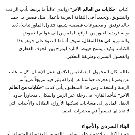
كتاب
"حكايات من العالم الآخر"
(والذي غالباً ما يرتبط بأدب الرعب
والتشويق، وتحديداً في الثقافة العربية بأعمال مثل قصص د. أحمد
خالد توفيق أو مجموعات قصصية شبيهة تتناول الماورائيات)، يُعد
بوابة فريدة للعبور من الواقع الملموس إلى عوالم الغموض
والتشويق.
في هذا المقال
، سوف أسلط الضوء على جوهر هذا
الكتاب، وكيف ينسج خيوط الإثارة ليمزج بين الخوف الفطري
والفضول البشري وطريقة التفكير.
طالما كان المجهول المغناطيس الأقوى لعقل الإنسان. كل ما غاب
عن بصرنا وعجزت حواسنا عن إدراكه يثير فينا مزيجاً غريباً من
الرهبة والشغف. ومن هذا المنطلق، يأتي كتاب
"حكايات من العالم
الآخر"
ليأخذ القارئ في رحلة عبر الزمن والمكان، متجاوزاً حدود
العقل المادي إلى مساحات تسكنها الأرواح، الظلال، والأحداث التي
لا تجد لها تفسيراً في مختبرات العلم.
البناء السردي والأجواء
يتميز الكتاب بالاعتماد على أسلوب "القصص المنفصلة المتصلة" أو