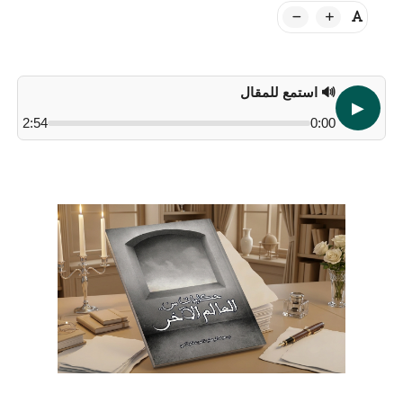
🔊 استمع للمقال
▶
2:54
0:00