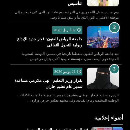
التأسيس
يوم بدينا د. ضيف الله مهدي في الدرعية يوم عاد النور الذي كان قد خرج إلى
موطنه الأصلي .. النور الذي بدأ وانبثق منك يا وط…
07 أبريل 2026
جامعة الرياض للفنون: فجر جديد للإبداع
وبوابة التحول الثقافي
تعد جامعة الرياض للفنون منعطفا تاريخيا في مسيرة النهضة السعودية
الحديثة فهي ليست مجرد مؤسسة تعليمية أكاديمية بل هي تجس…
21 يوليو 2026
بقرار وزير التعليم - نهى مكرمي مساعدة
لمدير عام تعليم جازان
تتزين منصات الإنجاز الوطني وتشرق شموس التميز كلما تولت الكفاءات
الوطنية المخلصة زمام القيادة، وفي مشهد يعكس حرص وزارة …
أضواء إعلامية
فن الهندسة الصوتية والتوزيع الموسيقي