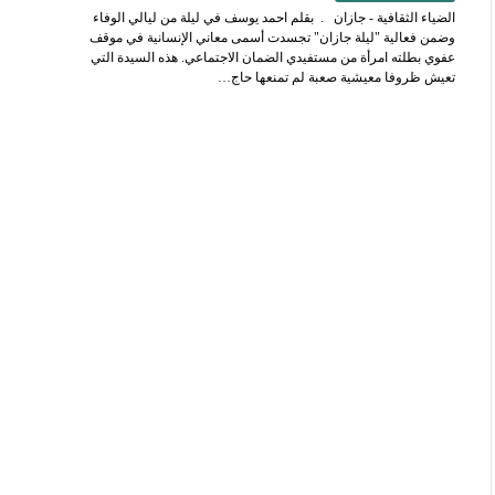
الضياء الثقافية - جازان . بقلم احمد يوسف في ليلة من ليالي الوفاء
وضمن فعالية "ليلة جازان" تجسدت أسمى معاني الإنسانية في موقف
عفوي بطلته امرأة من مستفيدي الضمان الاجتماعي. هذه السيدة التي
تعيش ظروفا معيشية صعبة لم تمنعها حاج…