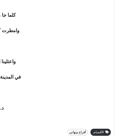
كلما جا 
وامطرت كل
واعتلينا 
في المدينة
د.
الأقسام:
أفراح وتهاني