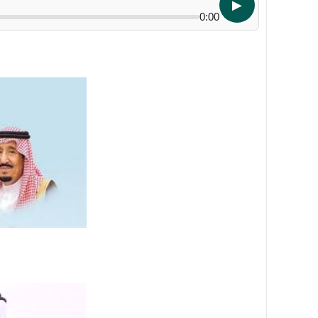
▶
0:00