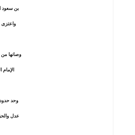
بن سعود ا
واعتزى با
وصانها من 
الإمام ا
وحد حدود
عدل والحق